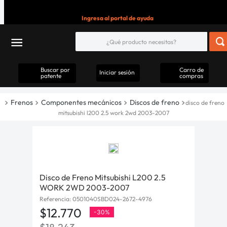
Ingresa al portal de ayuda
Buscar por
Carro de
Iniciar sesión
patente
compras
Frenos
Componentes mecánicos
Discos de freno
disco de freno
mitsubishi l200 2.5 work 2wd 2003-2007
Disco de Freno Mitsubishi L200 2.5
WORK 2WD 2003-2007
Referencia
:
0501040SBD024-2672-4976
$
12
.
770
-
30%