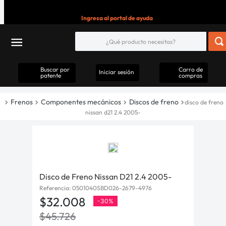
Ingresa al portal de ayuda
Buscar por
Carro de
Iniciar sesión
patente
compras
Frenos
Componentes mecánicos
Discos de freno
disco de freno
nissan d21 2.4 2005-
Disco de Freno Nissan D21 2.4 2005-
Referencia
:
0501040SBD026-2679-4976
$
32
.
008
-
30%
$
45
.
726