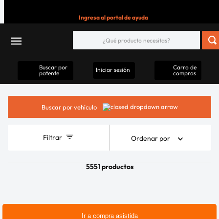
Ingresa al portal de ayuda
Buscar por
Carro de
Iniciar sesión
patente
compras
Buscar por vehículo
Filtrar
Ordenar por
5551 productos
Ir a compra asistida