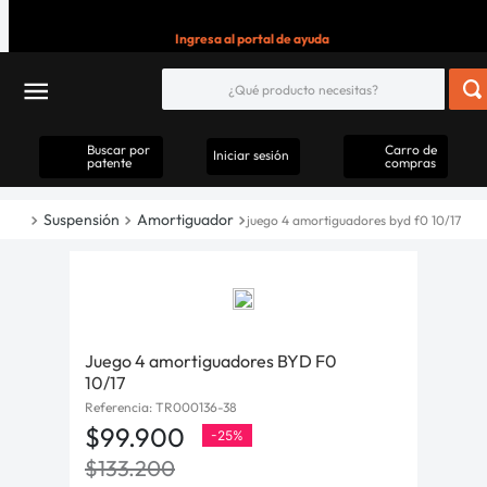
Ingresa al portal de ayuda
Buscar por
Carro de
Iniciar sesión
patente
compras
Suspensión
Amortiguador
juego 4 amortiguadores byd f0 10/17
Juego 4 amortiguadores BYD F0
10/17
Referencia
:
TR000136-38
$
99
.
900
-
25%
$
133
.
200