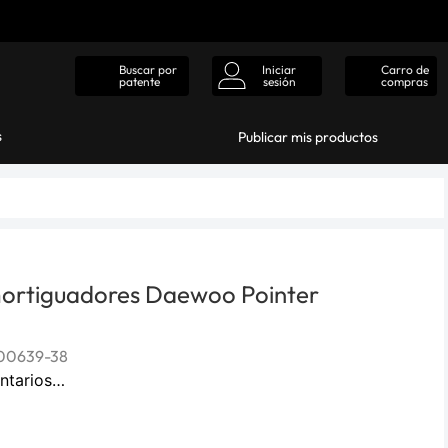
Iniciar
Carro de
Buscar por
sesión
compras
patente
s
Publicar mis productos
ortiguadores Daewoo Pointer
00639-38
ntarios…