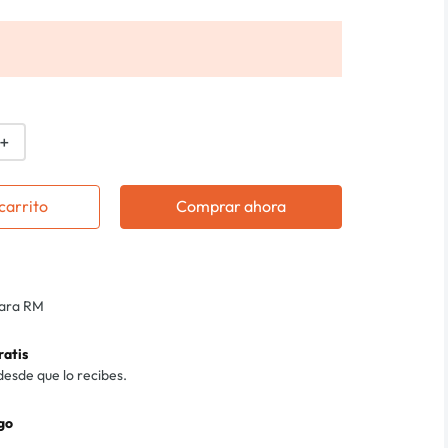
＋
carrito
Comprar ahora
para RM
ratis
desde que lo recibes.
go