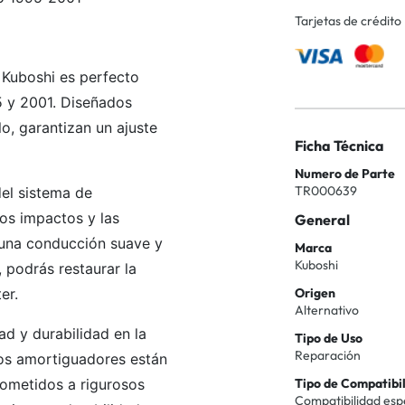
Tarjetas de crédito
 Kuboshi es perfecto
5 y 2001. Diseñados
o, garantizan un ajuste
Ficha Técnica
Numero de Parte
TR000639
el sistema de
os impactos y las
General
 una conducción suave y
Marca
Kuboshi
 podrás restaurar la
er.
Origen
Alternativo
d y durabilidad en la
Tipo de Uso
Reparación
tos amortiguadores están
sometidos a rigurosos
Tipo de Compatibi
Compatibilidad esp