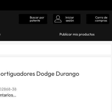
Iniciar
Carro de
Buscar por
sesión
compras
patente
s
Publicar mis productos
ortiguadores Dodge Durango
02868-38
ntarios…