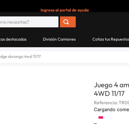
Ingresa al portal de ayuda
as destacadas
División Camiones
Cotiza tus Repuesto
odge durango 4wd 11/17
Juego 4 am
4WD 11/17
Referencia
:
TR0
Cargando come
-