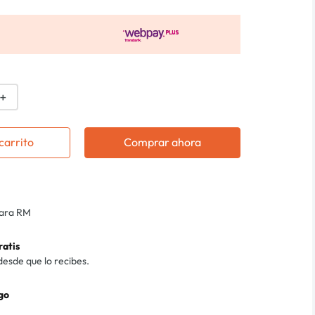
＋
carrito
Comprar ahora
para RM
ratis
desde que lo recibes.
go