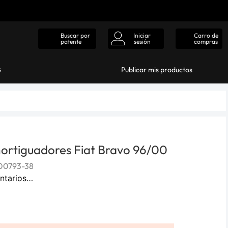
Iniciar
Carro de
Buscar por
sesión
compras
patente
s
Publicar mis productos
ortiguadores Fiat Bravo 96/00
00793-38
ntarios…