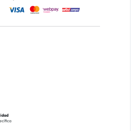
lidad
ecífica