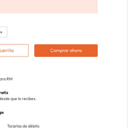
＋
carrito
Comprar ahora
para RM
ratis
desde que lo recibes.
go
Tarjetas de débito