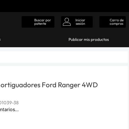
Iniciar
Carro de
Buscar por
sesión
compras
patente
s
Publicar mis productos
ortiguadores Ford Ranger 4WD
01039-38
ntarios…