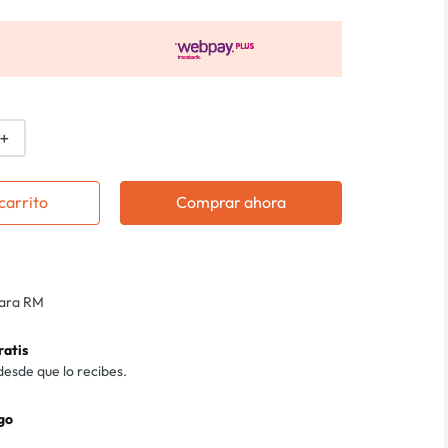
＋
carrito
Comprar ahora
para RM
ratis
desde que lo recibes.
go