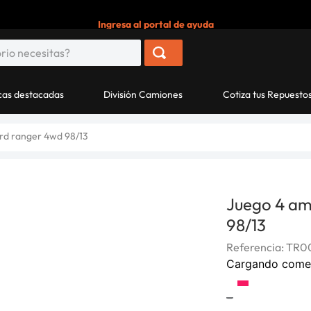
Ingresa al portal de ayuda
as destacadas
División Camiones
Cotiza tus Repuesto
ord ranger 4wd 98/13
Juego 4 am
98/13
Referencia
:
TR0
Cargando come
-