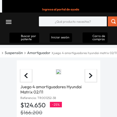
Ingresa al portal de ayuda
Buscar por
Carro de
Iniciar sesión
patente
compras
Suspensión
Amortiguador
juego 4 amortiguadores hyundai matrix 02/11
Juego 4 amortiguadores Hyundai
Matrix 02/11
Referencia
:
TR001252-38
$
124
.
650
-
25%
$
166
.
200