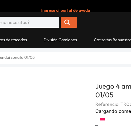
Ingresa al portal de ayuda
as destacadas
División Camiones
Cotiza tus Repuesto
undai sonata 01/05
Juego 4 am
01/05
Referencia
:
TR00
Cargando come
-