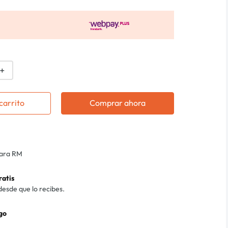
＋
carrito
Comprar ahora
para RM
ratis
desde que lo recibes.
go