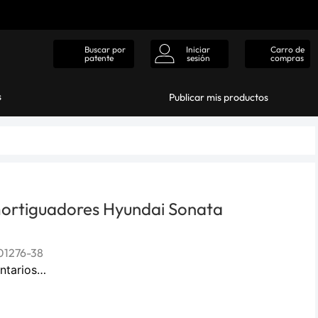
Iniciar
Carro de
Buscar por
sesión
compras
patente
s
Publicar mis productos
ortiguadores Hyundai Sonata
1276-38
ntarios…