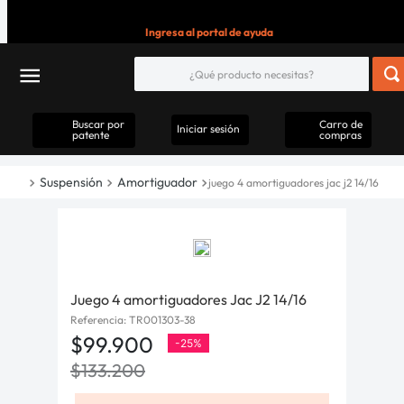
Ingresa al portal de ayuda
Buscar por
Carro de
Iniciar sesión
patente
compras
Suspensión
Amortiguador
juego 4 amortiguadores jac j2 14/16
Juego 4 amortiguadores Jac J2 14/16
Referencia
:
TR001303-38
$
99
.
900
-
25%
$
133
.
200