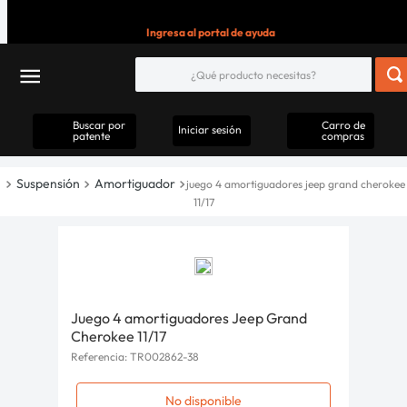
Ingresa al portal de ayuda
Buscar por
Carro de
Iniciar sesión
patente
compras
Suspensión
Amortiguador
juego 4 amortiguadores jeep grand cherokee
11/17
Juego 4 amortiguadores Jeep Grand
Cherokee 11/17
Referencia
:
TR002862-38
No disponible