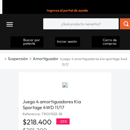
Ingresa al portal de ayuda
Buscar por
Carro de
Iniciar sesión
patente
compras
Suspensión
Amortiguador
juego 4 amortiguadores kia sportage 4wd
11/17
Juego 4 amortiguadores Kia
Sportage 4WD 11/17
Referencia
:
TR001532-38
$
218
.
400
-
25%