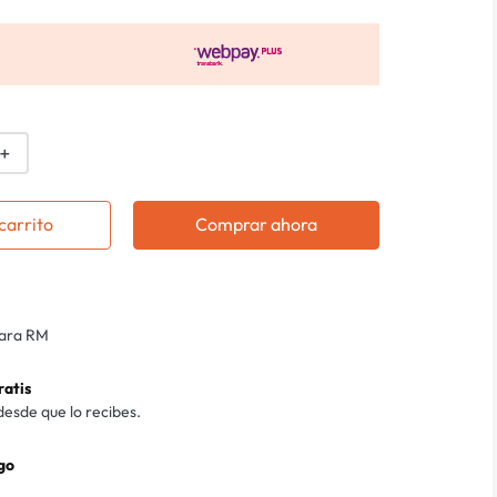
＋
carrito
Comprar ahora
para RM
ratis
desde que lo recibes.
go