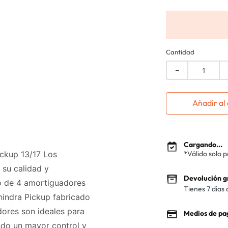
Cantidad
－
Añadir al 
Cargando...
ckup 13/17 Los
*Válido solo 
 su calidad y
Devolución g
go de 4 amortiguadores
Tienes 7 días 
indra Pickup fabricado
dores son ideales para
Medios de pa
ndo un mayor control y