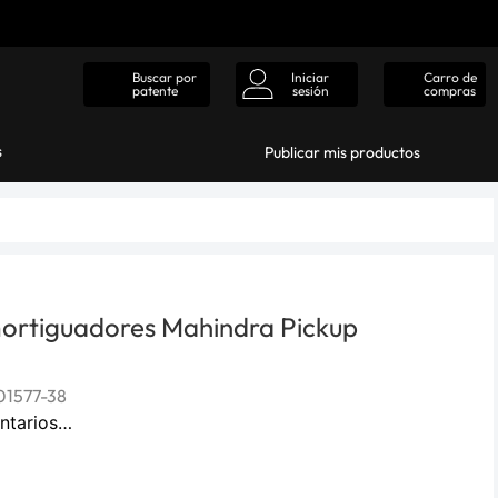
Iniciar
Carro de
Buscar por
sesión
compras
patente
s
Publicar mis productos
ortiguadores Mahindra Pickup
1577-38
ntarios…