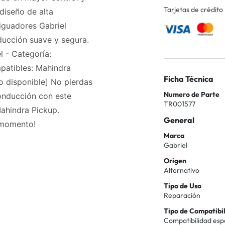
Tarjetas de crédito
diseño de alta
iguadores Gabriel
ducción suave y segura.
l - Categoría:
patibles: Mahindra
Ficha Técnica
no disponible] No pierdas
Numero de Parte
conducción con este
TR001577
ahindra Pickup.
General
 momento!
Marca
Gabriel
Origen
Alternativo
Tipo de Uso
Reparación
Tipo de Compatibi
Compatibilidad esp