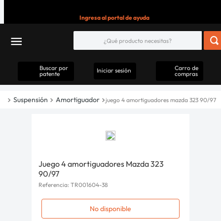
Ingresa al portal de ayuda
Buscar por
Carro de
Iniciar sesión
patente
compras
Suspensión
Amortiguador
juego 4 amortiguadores mazda 323 90/97
Juego 4 amortiguadores Mazda 323
90/97
Referencia
:
TR001604-38
No disponible