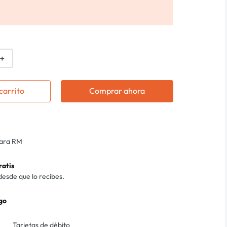
＋
carrito
Comprar ahora
para RM
ratis
desde que lo recibes.
go
Tarjetas de débito