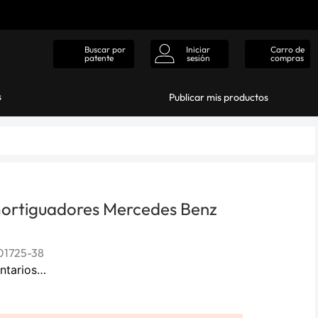
Iniciar
Carro de
Buscar por
sesión
compras
patente
s
Publicar mis productos
ortiguadores Mercedes Benz
1725-38
ntarios…