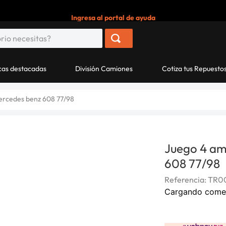
Ingresa al portal de ayuda
as destacadas
División Camiones
Cotiza tus Repuesto
ercedes benz 608 77/98
Juego 4 am
608 77/98
Referencia
:
TR00
Cargando come