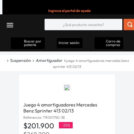
Ingresa al portal de ayuda
Buscar por
Carro de
Iniciar sesión
patente
compras
Suspensión
Amortiguador
juego 4 amortiguadores mercedes benz
sprinter 413 02/13
Juego 4 amortiguadores Mercedes
Benz Sprinter 413 02/13
Referencia
:
TR001750-38
$
201
.
900
-
25%