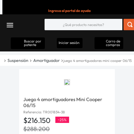
Ingresa al portal de ayuda
Buscar por
Carro de
Iniciar sesión
patente
compras
Suspensión
Amortiguador
juego 4 amortiguadores mini cooper 06/15
Juego 4 amortiguadores Mini Cooper
06/15
Referencia
:
TR001834-38
$
216
.
150
-
25%
$
288
.
200