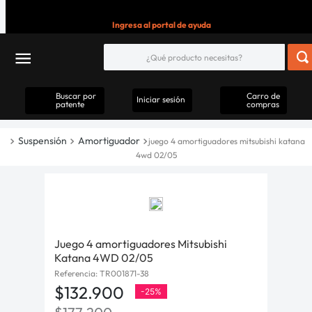
Ingresa al portal de ayuda
Buscar por
Carro de
Iniciar sesión
patente
compras
Suspensión
Amortiguador
juego 4 amortiguadores mitsubishi katana
4wd 02/05
Juego 4 amortiguadores Mitsubishi
Katana 4WD 02/05
Referencia
:
TR001871-38
$
132
.
900
-
25%