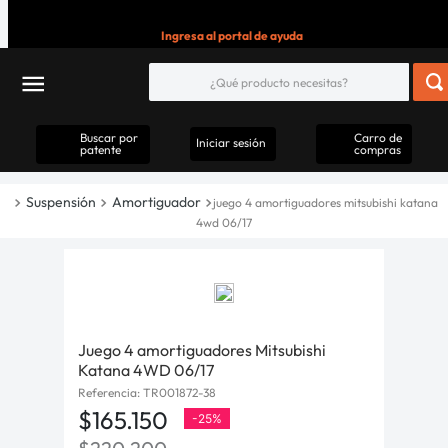
Ingresa al portal de ayuda
Buscar por
Carro de
Iniciar sesión
patente
compras
Suspensión
Amortiguador
juego 4 amortiguadores mitsubishi katana
4wd 06/17
Juego 4 amortiguadores Mitsubishi
Katana 4WD 06/17
Referencia
:
TR001872-38
$
165
.
150
-
25%