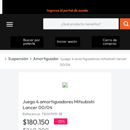
Ingresa al portal de ayuda
Buscar por
Carro de
Iniciar sesión
patente
compras
Suspensión
Amortiguador
juego 4 amortiguadores mitsubishi lancer
00/04
Juego 4 amortiguadores Mitsubishi
Lancer 00/04
Referencia
:
TR001919-38
$
180
.
150
-
25%