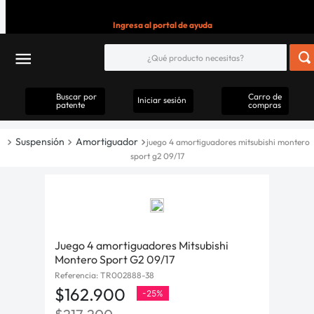
Ingresa al portal de ayuda
Buscar por
Carro de
Iniciar sesión
patente
compras
Suspensión
Amortiguador
juego 4 amortiguadores mitsubishi montero
sport g2 09/17
Juego 4 amortiguadores Mitsubishi
Montero Sport G2 09/17
Referencia
:
TR002888-38
$
162
.
900
-
25%