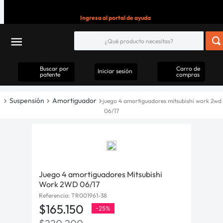
Ingresa al portal de ayuda
Buscar por
Carro de
Iniciar sesión
patente
compras
Suspensión
Amortiguador
juego 4 amortiguadores mitsubishi work 2wd
06/17
Juego 4 amortiguadores Mitsubishi
Work 2WD 06/17
Referencia
:
TR001961-38
$
165
.
150
-
25%