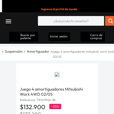
Ingresa al portal de ayuda
Buscar por
Carro de
Iniciar sesión
patente
compras
Suspensión
Amortiguador
juego 4 amortiguadores mitsubishi work 4wd
02/05
Juego 4 amortiguadores Mitsubishi
Work 4WD 02/05
Referencia
:
TR001966-38
$
132
.
900
-
25%