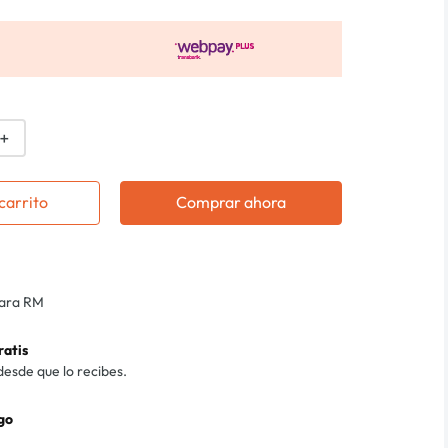
＋
carrito
Comprar ahora
para RM
ratis
desde que lo recibes.
go