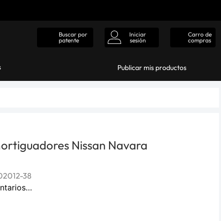
Iniciar
Carro de
Buscar por
sesión
compras
patente
s
Publicar mis productos
ortiguadores Nissan Navara
02012-38
ntarios…