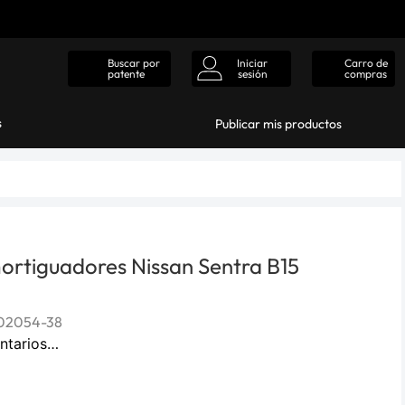
Iniciar
Carro de
Buscar por
sesión
compras
patente
s
Publicar mis productos
ortiguadores Nissan Sentra B15
02054-38
ntarios…