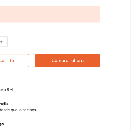
＋
carrito
Comprar ahora
para RM
ratis
desde que lo recibes.
go