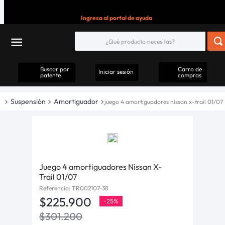
Ingresa al portal de ayuda
Buscar por
Carro de
Iniciar sesión
patente
compras
Suspensión
Amortiguador
juego 4 amortiguadores nissan x-trail 01/07
Juego 4 amortiguadores Nissan X-
Trail 01/07
Referencia
:
TR002107-38
$
225
.
900
-
25%
$
301
.
200