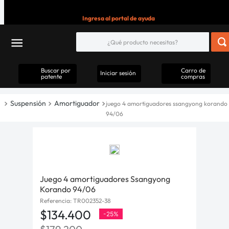
Ingresa al portal de ayuda
Buscar por
Carro de
Iniciar sesión
patente
compras
Suspensión
Amortiguador
juego 4 amortiguadores ssangyong korando
94/06
Juego 4 amortiguadores Ssangyong
Korando 94/06
Referencia
:
TR002352-38
$
134
.
400
-
25%