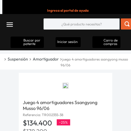
Ingresa al portal de ayuda
Buscar por
Carro de
Iniciar sesión
patente
compras
Suspensión
Amortiguador
juego 4 amortiguadores ssangyong musso
96/06
Juego 4 amortiguadores Ssangyong
Musso 96/06
Referencia
:
TR002355-38
$
134
.
400
-
25%