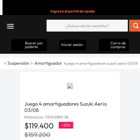
Ingresa al portal de ayuda
Buscar por
Carro de
Iniciar sesión
patente
compras
Suspensión
Amortiguador
juego 4 amortiguadores suzuki aerio 03/08
Juego 4 amortiguadores Suzuki Aerio
03/08
Referencia
:
TR002389-38
$
119
.
400
-
25%
$
159
.
200