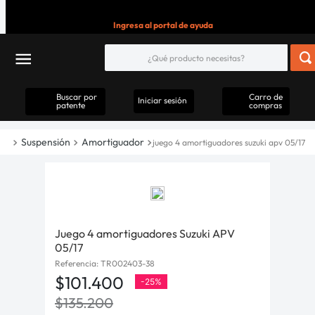
Ingresa al portal de ayuda
Buscar por
Carro de
Iniciar sesión
patente
compras
Suspensión
Amortiguador
juego 4 amortiguadores suzuki apv 05/17
Juego 4 amortiguadores Suzuki APV
05/17
Referencia
:
TR002403-38
$
101
.
400
-
25%
$
135
.
200