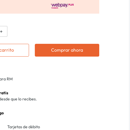
＋
carrito
Comprar ahora
para RM
ratis
desde que lo recibes.
go
Tarjetas de débito