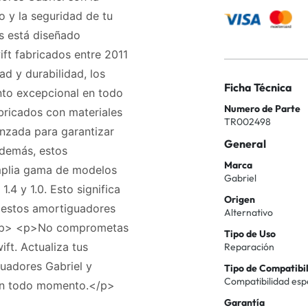
o y la seguridad de tu
s está diseñado
ft fabricados entre 2011
d y durabilidad, los
Ficha Técnica
nto excepcional en todo
Numero de Parte
bricados con materiales
TR002498
anzada para garantizar
General
demás, estos
Marca
mplia gama de modelos
Gabriel
 1.4 y 1.0. Esto significa
Origen
, estos amortiguadores
Alternativo
.</p> <p>No comprometas
Tipo de Uso
ift. Actualiza tus
Reparación
uadores Gabriel y
Tipo de Compatibi
Compatibilidad esp
 en todo momento.</p>
Garantía