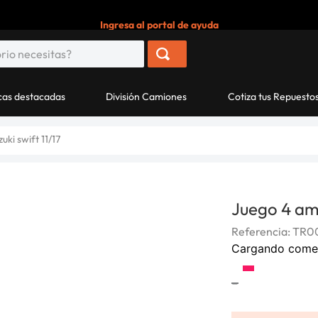
Ingresa al portal de ayuda
as destacadas
División Camiones
Cotiza tus Repuesto
ki swift 11/17
Juego 4 amo
Referencia
:
TR0
Cargando come
-