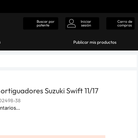
Iniciar
Carro de
Buscar por
sesión
compras
patente
s
Publicar mis productos
rtiguadores Suzuki Swift 11/17
02498-38
ntarios…