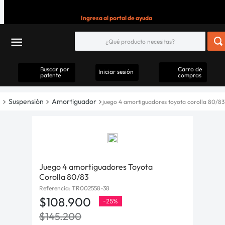
Ingresa al portal de ayuda
Buscar por
Carro de
Iniciar sesión
patente
compras
Suspensión
Amortiguador
juego 4 amortiguadores toyota corolla 80/83
Juego 4 amortiguadores Toyota
Corolla 80/83
Referencia
:
TR002558-38
$
108
.
900
-
25%
$
145
.
200