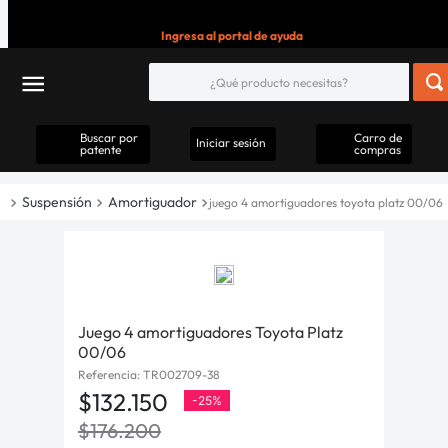
Ingresa al portal de ayuda
Buscar por
Carro de
Iniciar sesión
patente
compras
Suspensión
Amortiguador
juego 4 amortiguadores toyota platz 00/06
Juego 4 amortiguadores Toyota Platz
00/06
Referencia
:
TR002709-38
$
132
.
150
-
25%
$
176
.
200