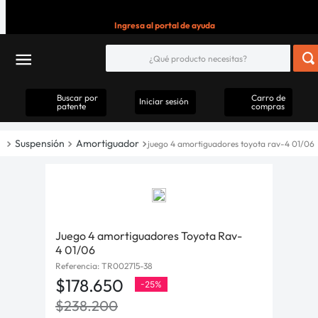
Ingresa al portal de ayuda
Buscar por
Carro de
Iniciar sesión
patente
compras
Suspensión
Amortiguador
juego 4 amortiguadores toyota rav-4 01/06
Juego 4 amortiguadores Toyota Rav-
4 01/06
Referencia
:
TR002715-38
$
178
.
650
-
25%
$
238
.
200