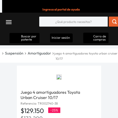
Ingresa al portal de ayuda
Buscar por
Carro de
Iniciar sesión
patente
compras
Suspensión
Amortiguador
juego 4 amortiguadores toyota urban cruiser
10/17
Juego 4 amortiguadores Toyota
Urban Cruiser 10/17
Referencia
:
TR002740-38
$
129
.
150
-
25%