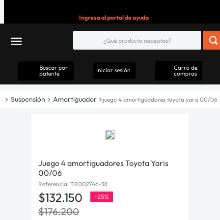
Ingresa al portal de ayuda
Buscar por
Carro de
Iniciar sesión
patente
compras
Suspensión
Amortiguador
juego 4 amortiguadores toyota yaris 00/06
Juego 4 amortiguadores Toyota Yaris
00/06
Referencia
:
TR002746-38
$
132
.
150
-
25%
$
176
.
200