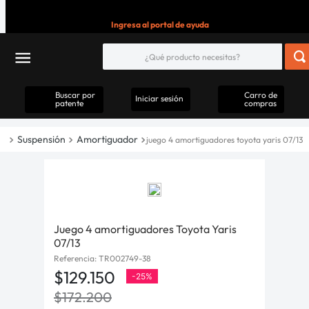
Ingresa al portal de ayuda
Buscar por
Carro de
Iniciar sesión
patente
compras
Suspensión
Amortiguador
juego 4 amortiguadores toyota yaris 07/13
Juego 4 amortiguadores Toyota Yaris
07/13
Referencia
:
TR002749-38
$
129
.
150
-
25%
$
172
.
200