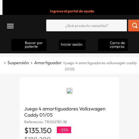
Ingresa al portal de ayuda
Buscar por
Carro de
Iniciar sesión
patente
compras
Suspensión
Amortiguador
juego 4 amortiguadores volkswagen caddy
01/05
Juego 4 amortiguadores Volkswagen
Caddy 01/05
Referencia
:
TR002781-38
$
135
.
150
-
25%