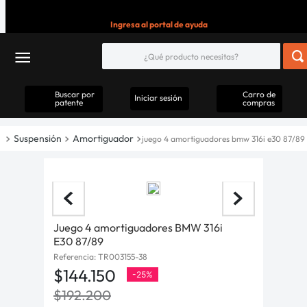
Ingresa al portal de ayuda
Buscar por
Carro de
Iniciar sesión
patente
compras
Suspensión
Amortiguador
juego 4 amortiguadores bmw 316i e30 87/89
Juego 4 amortiguadores BMW 316i
E30 87/89
Referencia
:
TR003155-38
$
144
.
150
-
25%
$
192
.
200