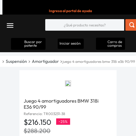
Ingresa al portal de ayuda
Buscar por
Carro de
Iniciar sesión
patente
compras
Suspensión
Amortiguador
juego 4 amortiguadores bmw 318i e36 90/99
Juego 4 amortiguadores BMW 318i
E36 90/99
Referencia
:
TR003231-38
$
216
.
150
-
25%
$
288
.
200