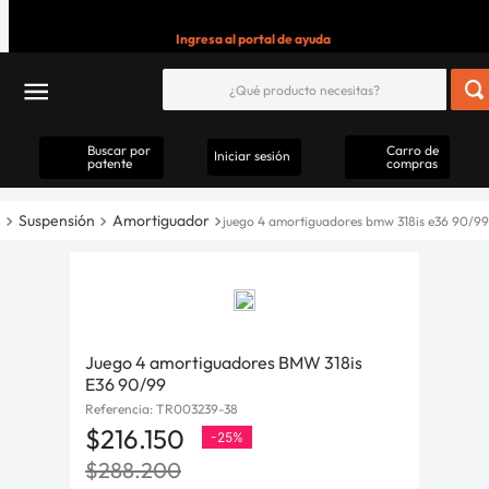
Ingresa al portal de ayuda
Buscar por
Carro de
Iniciar sesión
patente
compras
Suspensión
Amortiguador
juego 4 amortiguadores bmw 318is e36 90/99
Juego 4 amortiguadores BMW 318is
E36 90/99
Referencia
:
TR003239-38
$
216
.
150
-
25%
$
288
.
200