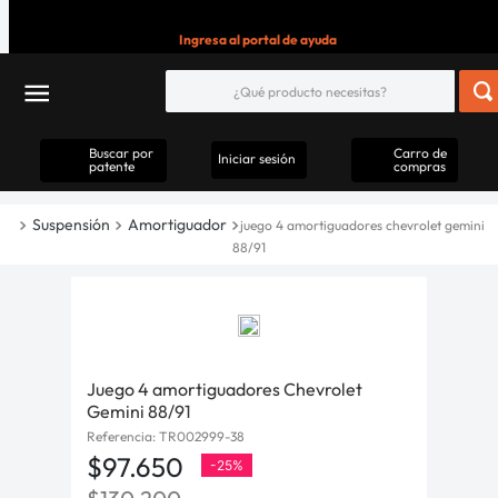
Ingresa al portal de ayuda
Buscar por
Carro de
Iniciar sesión
patente
compras
Suspensión
Amortiguador
juego 4 amortiguadores chevrolet gemini
88/91
Juego 4 amortiguadores Chevrolet
Gemini 88/91
Referencia
:
TR002999-38
$
97
.
650
-
25%