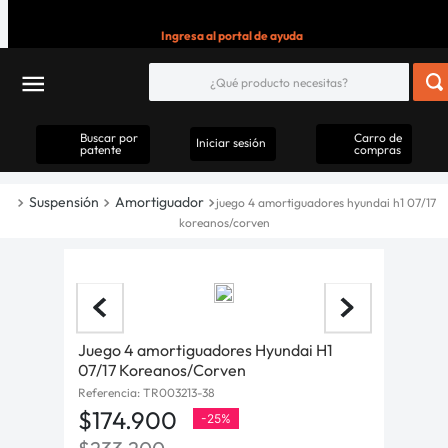
Ingresa al portal de ayuda
Buscar por
Carro de
Iniciar sesión
patente
compras
Suspensión
Amortiguador
juego 4 amortiguadores hyundai h1 07/17
koreanos/corven
Juego 4 amortiguadores Hyundai H1
07/17 Koreanos/Corven
Referencia
:
TR003213-38
$
174
.
900
-
25%