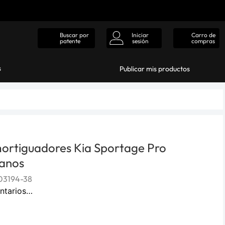
Iniciar
Carro de
Buscar por
sesión
compras
patente
s
Publicar mis productos
ortiguadores Kia Sportage Pro
anos
03194-38
ntarios…