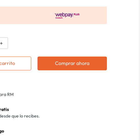
＋
carrito
Comprar ahora
para RM
ratis
desde que lo recibes.
go