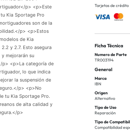
Tarjetas de crédito
rtiguador</p> <p>Este
 tu Kia Sportage Pro
mortiguadores son de la
abilidad.</p> <p>Estos
 modelos de Kia
Ficha Técnica
, 2.2 y 2.7. Esto asegura
Numero de Parte
o y mejorarán su
TR003194
</p> <p>La categoría de
General
iguador, lo que indica
Marca
ejorar la suspensión de
IBN
 seguro.</p> <p>No
Origen
e tu Kia Sportage Pro.
Alternativo
eanos de alta calidad y
Tipo de Uso
egura.</p>
Reparación
Tipo de Compatibi
Compatibilidad esp