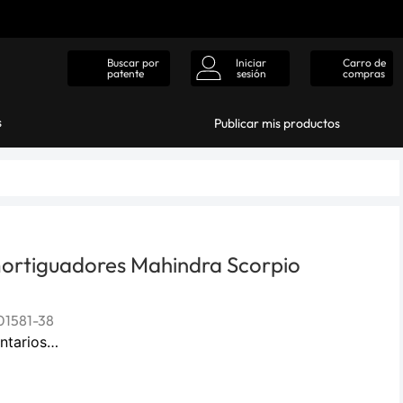
Iniciar
Carro de
Buscar por
sesión
compras
patente
s
Publicar mis productos
ortiguadores Mahindra Scorpio
1581-38
ntarios…