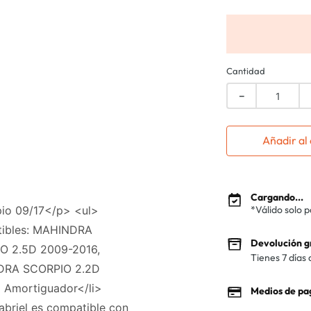
Cantidad
－
Añadir al 
Cargando...
io 09/17</p> <ul>
*Válido solo 
atibles: MAHINDRA
Devolución g
O 2.5D 2009-2016,
Tienes 7 días 
DRA SCORPIO 2.2D
> Amortiguador</li>
Medios de pa
briel es compatible con