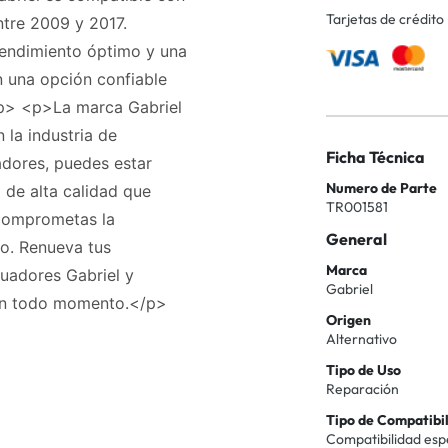
Tarjetas de crédito
ntre 2009 y 2017.
rendimiento óptimo y una
 una opción confiable
/p> <p>La marca Gabriel
 la industria de
Ficha Técnica
adores, puedes estar
Numero de Parte
de alta calidad que
TR001581
comprometas la
General
io. Renueva tus
Marca
uadores Gabriel y
Gabriel
 en todo momento.</p>
Origen
Alternativo
Tipo de Uso
Reparación
Tipo de Compatibi
Compatibilidad esp