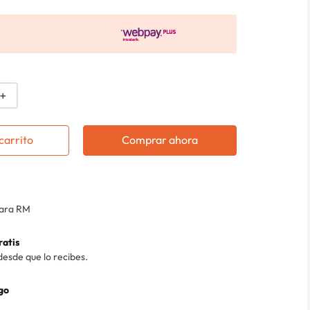
＋
carrito
Comprar ahora
para RM
ratis
desde que lo recibes.
go