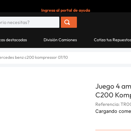
Ingresa al portal de ayuda
as destacadas
División Camiones
Cotiza tus Repuesto
ercedes benz c200 kompressor 07/10
Juego 4 am
C200 Komp
Referencia
:
TR0
Cargando come