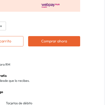
＋
carrito
Comprar ahora
para RM
ratis
desde que lo recibes.
go
Tarjetas de débito