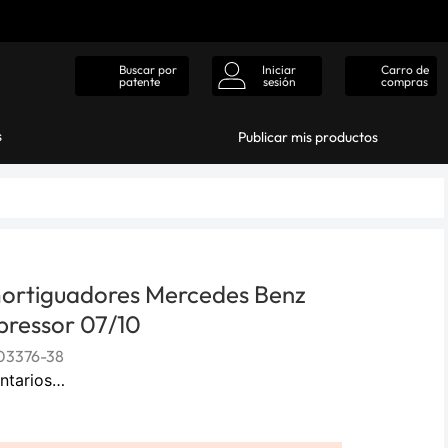
Iniciar
Carro de
Buscar por
sesión
compras
patente
s
Publicar mis productos
ortiguadores Mercedes Benz
ressor 07/10
03376-38
ntarios…