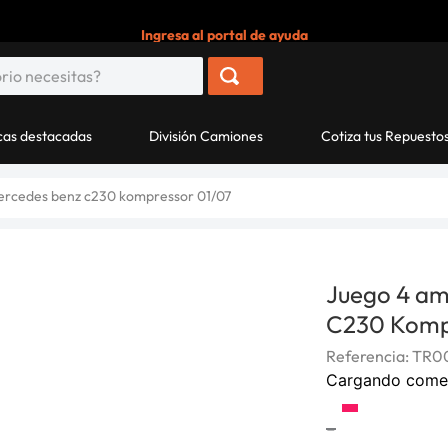
Ingresa al portal de ayuda
as destacadas
División Camiones
Cotiza tus Repuesto
ercedes benz c230 kompressor 01/07
Juego 4 am
C230 Komp
Referencia
:
TR0
Cargando come
-