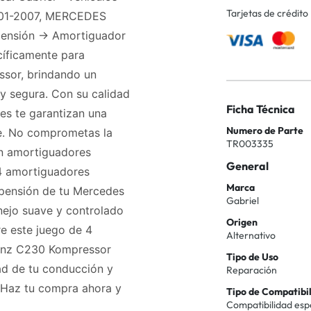
Tarjetas de crédito
01-2007, MERCEDES
ensión -> Amortiguador
íficamente para
sor, brindando un
y segura. Con su calidad
Ficha Técnica
es te garantizan una
Numero de Parte
e. No comprometas la
TR003335
on amortiguadores
General
4 amortiguadores
Marca
uspensión de tu Mercedes
Gabriel
ejo suave y controlado
Origen
e este juego de 4
Alternativo
Benz C230 Kompressor
Tipo de Uso
ad de tu conducción y
Reparación
 ¡Haz tu compra ahora y
Tipo de Compatibi
Compatibilidad esp