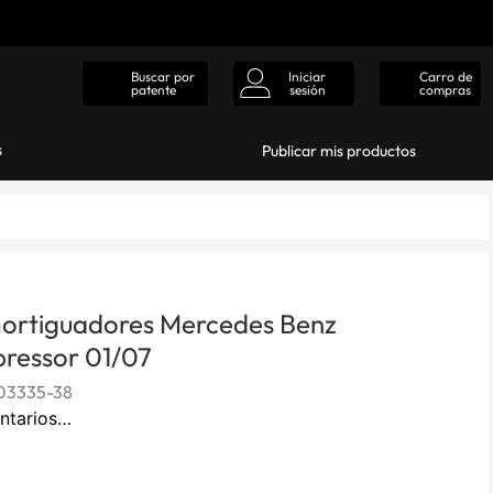
Iniciar
Carro de
Buscar por
sesión
compras
patente
s
Publicar mis productos
ortiguadores Mercedes Benz
ressor 01/07
03335-38
ntarios…