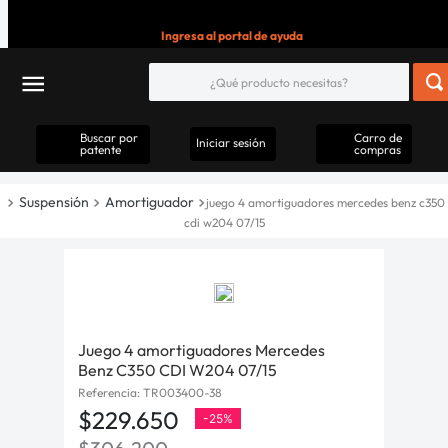
Ingresa al portal de ayuda
Buscar por
Carro de
Iniciar sesión
patente
compras
Suspensión
Amortiguador
juego 4 amortiguadores mercedes benz c350
cdi w204 07/15
Juego 4 amortiguadores Mercedes
Benz C350 CDI W204 07/15
Referencia
:
TR003400-38
$
229
.
650
-
25%