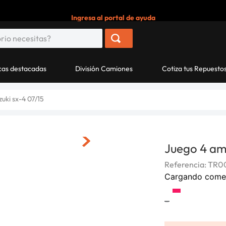
Ingresa al portal de ayuda
as destacadas
División Camiones
Cotiza tus Repuesto
uki sx-4 07/15
Juego 4 am
Referencia
:
TR0
Cargando come
-