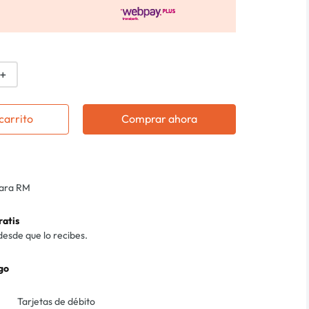
＋
carrito
Comprar ahora
para RM
ratis
desde que lo recibes.
go
Tarjetas de débito