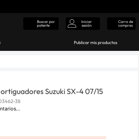
Iniciar
Carro de
Buscar por
sesión
compras
patente
s
Publicar mis productos
ortiguadores Suzuki SX-4 07/15
03462-38
ntarios…